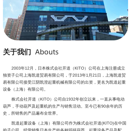
Abouts
关于我们
2003年
12
月，日本株式会社开道（
KITO
）公司在上海注册成立
独资子公司上海凯道贸易有限公司，于
2013
年
1
月
21
日，上海凯道贸
易有限公司接受江阴凯澄起重机械有限公司的出资，更名为凯道起重
设备（上海）有限公司。
株式会社开道（
KITO
）公司自
1932
年创立以来，一直从事电动
葫芦，手动葫芦及起重机的生产与销售活动。至今已有
90
余年的历
史，所销售的产品遍布全世界。
凯道起重设备（上海）有限公司作为株式会社开道
(KITO)
在中国
的子公司，经营销售日本生产的各种环链葫芦，起重设备产品及配