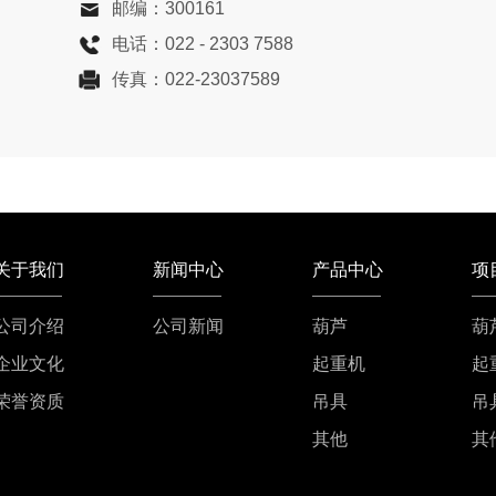
邮编：
300161
电话：
022 - 2303 7588
传真：
022-23037589
关于我们
新闻中心
产品中心
项
公司介绍
公司新闻
葫芦
葫
企业文化
起重机
起
荣誉资质
吊具
吊
其他
其