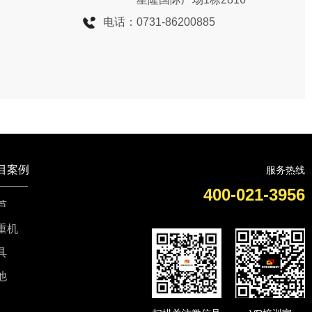
电话：
0731-86200885
目案例
服务热线
400-021-3956
芦
重机
具
他