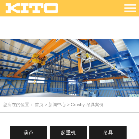
您所在的位置：
首页
>
新闻中心
> Crosby-吊具案例
葫芦
起重机
吊具