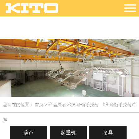
您所在的位置：
首页
>
产品展示
>CB-环链手拉葫
CB-环链手拉葫芦
芦
葫芦
起重机
吊具