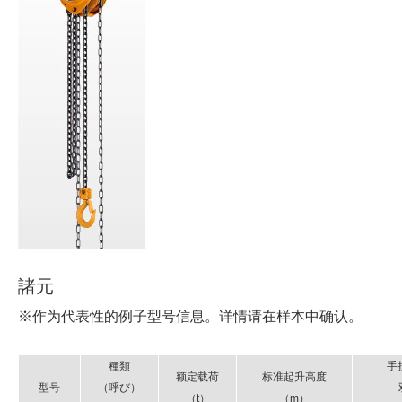
諸元
※作为代表性的例子型号信息。详情请在样本中确认。
種類
手
额定载荷
标准起升高度
型号
（呼び）
（t）
（m）