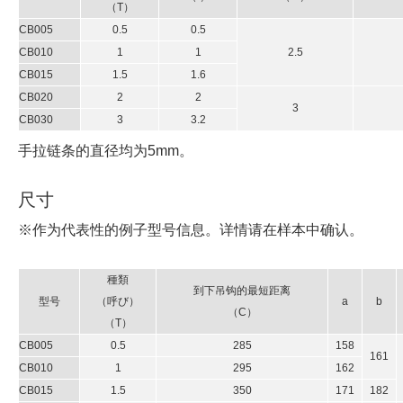
（T）
CB005
0.5
0.5
CB010
1
1
2.5
CB015
1.5
1.6
CB020
2
2
3
CB030
3
3.2
手拉链条的直径均为5mm。
尺寸
※
作为代表性的例子型号信息。详情请在样本中确认
。
種類
到下吊钩的最短距离
型号
（呼び）
a
b
（C）
（T）
CB005
0.5
285
158
161
CB010
1
295
162
CB015
1.5
350
171
182