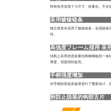
特有技术实现了小尺寸、轻量化。不仅
采用镀镍链条
独立研发并采用了镀镍链条，实现链条强度
性。
高強度フレーム採用 采
结构上采用优质炭素结构钢钢板的一体结
厚度，强度得到提高。
手柄强度增加
对手柄的形状及板厚进行了重新设计，其
附防止脱落的钩部舌片