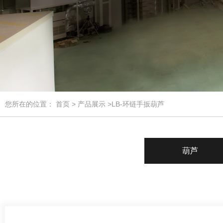
您所在的位置：
首页
>
产品展示
>LB-环链手扳葫芦
葫芦