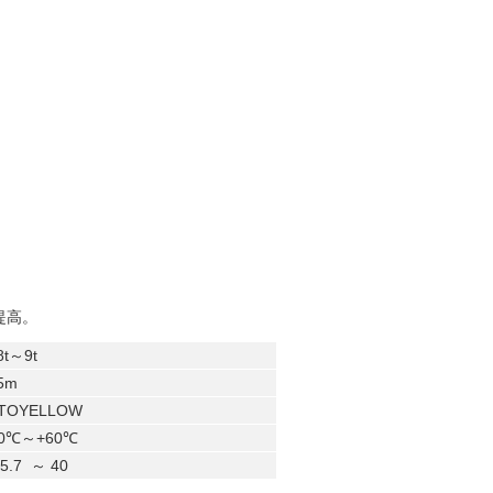
。
提高。
8t～9t
.5m
ITOYELLOW
40℃～+60℃
※
5.7
～ 4
0