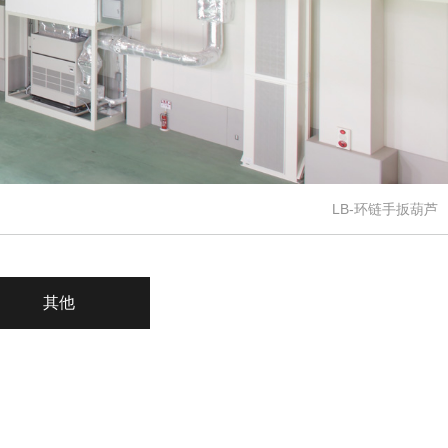
LB-环链手扳葫芦
其他